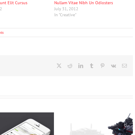
unt Elit Cursus
Nullam Vitae Nibh Un Odiosters
12
July 31, 2012
"
In "Creative"
ts
X
Reddit
LinkedIn
Tumblr
Pinterest
Vk
Ema