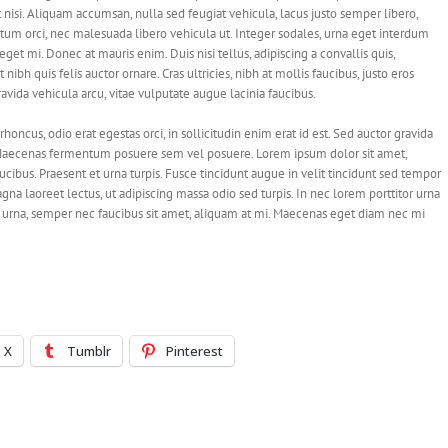
nisi. Aliquam accumsan, nulla sed feugiat vehicula, lacus justo semper libero,
entum orci, nec malesuada libero vehicula ut. Integer sodales, urna eget interdum
eget mi. Donec at mauris enim. Duis nisi tellus, adipiscing a convallis quis,
 nibh quis felis auctor ornare. Cras ultricies, nibh at mollis faucibus, justo eros
ravida vehicula arcu, vitae vulputate augue lacinia faucibus.
 rhoncus, odio erat egestas orci, in sollicitudin enim erat id est. Sed auctor gravida
s. Maecenas fermentum posuere sem vel posuere. Lorem ipsum dolor sit amet,
aucibus. Praesent et urna turpis. Fusce tincidunt augue in velit tincidunt sed tempor
gna laoreet lectus, ut adipiscing massa odio sed turpis. In nec lorem porttitor urna
to urna, semper nec faucibus sit amet, aliquam at mi. Maecenas eget diam nec mi
X
Tumblr
Pinterest