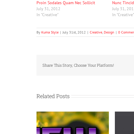
Proin Sodales Quam Nec Sollicit
Nunc Tincid
July 31, 2012
July 31, 20
In "Creative"
In "Creative
By
Kuma Style
|
July 31st, 2012
|
Creative
,
Design
|
0 Commen
Share This Story, Choose Your Platform!
Related Posts