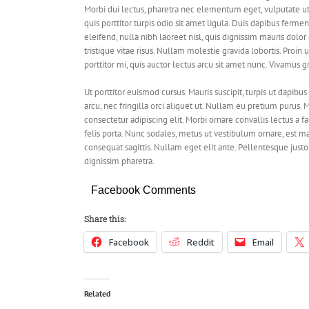
Morbi dui lectus, pharetra nec elementum eget, vulputate ut 
quis porttitor turpis odio sit amet ligula. Duis dapibus ferm
eleifend, nulla nibh laoreet nisl, quis dignissim mauris dolor 
tristique vitae risus. Nullam molestie gravida lobortis. Proin ut
porttitor mi, quis auctor lectus arcu sit amet nunc. Vivamus g
Ut porttitor euismod cursus. Mauris suscipit, turpis ut dapibus
arcu, nec fringilla orci aliquet ut. Nullam eu pretium puru
consectetur adipiscing elit. Morbi ornare convallis lectus a f
felis porta. Nunc sodales, metus ut vestibulum ornare, est ma
consequat sagittis. Nullam eget elit ante. Pellentesque jus
dignissim pharetra.
Facebook Comments
Share this:
Facebook
Reddit
Email
Related