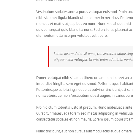
Vestibulum sodales ante a purus volutpat euismod. Proin sod
nibh sit amet ligula blandit ullamcorper in nec risus. Pellen
rhoncus et mattis ut, dapibus eu nunc. Nunc sed aliquet nis
quis consequat quis, blandit a nunc. Sed orci erat, placerat ac
elementum ullamcorper volutpat vel libero.
Lorem ipsum dolor sit amet, consectetuer adipisci
aliquam erat volutpat. Ut wisi enim ad minim veniam
Donec volutpat nibh sit amet libero ornare non laoreet arcu 
imperdiet fringilla sem eget euismod. Pellentesque habitant
Pellentesque adipiscing, neque ut pulvinar tincidunt, est sem
non scelerisque nibh. Vestibulum ut est augue, in varius puru
Proin dictum lobortis justo at pretium. Nunc malesuada ante 
Curabitur malesuada lorem sed metus adipiscing in vehicu
consectetur sodales et non mauris. Lorem ipsum dolor sit ame
Nunc tincidunt, elit non cursus euismod, lacus augue ornare 