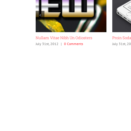
i Ad Litora
Nullam Vitae Nibh Un Odiosters
Proin Soda
ents
July 31st, 2012
|
0 Comments
July 31st, 2