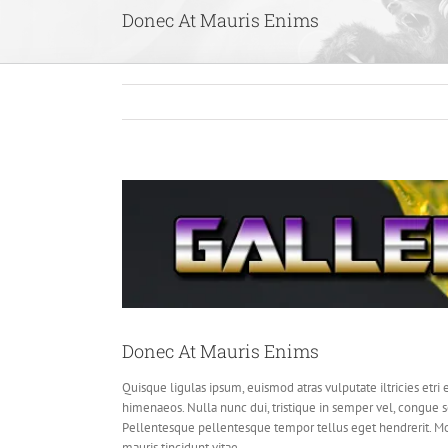
Donec At Mauris Enims
View
Larger
Image
Donec At Mauris Enims
Quisque ligulas ipsum, euismod atras vulputate iltricies etri e
himenaeos. Nulla nunc dui, tristique in semper vel, congue sed
Pellentesque pellentesque tempor tellus eget hendrerit. Mor
mauris tincidunt vitae.