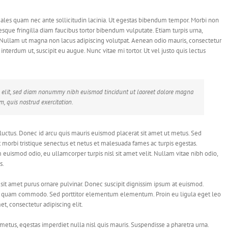
ales quam nec ante sollicitudin lacinia. Ut egestas bibendum tempor. Morbi non
tesque fringilla diam faucibus tortor bibendum vulputate. Etiam turpis urna,
i. Nullam ut magna non lacus adipiscing volutpat. Aenean odio mauris, consectetur
 interdum ut, suscipit eu augue. Nunc vitae mi tortor. Ut vel justo quis lectus
ng elit, sed diam nonummy nibh euismod tincidunt ut laoreet dolore magna
, quis nostrud exercitation.
luctus. Donec id arcu quis mauris euismod placerat sit amet ut metus. Sed
 morbi tristique senectus et netus et malesuada fames ac turpis egestas.
 euismod odio, eu ullamcorper turpis nisl sit amet velit. Nullam vitae nibh odio,
s.
sit amet purus ornare pulvinar. Donec suscipit dignissim ipsum at euismod.
la quam commodo. Sed porttitor elementum elementum. Proin eu ligula eget leo
t, consectetur adipiscing elit.
metus, egestas imperdiet nulla nisl quis mauris. Suspendisse a pharetra urna.